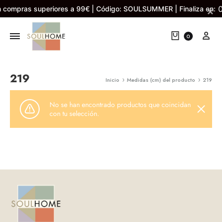
 compras superiores a 99€ | Código: SOULSUMMER | Finaliza en:
×
Cart
My 
0
219
Inicio
Medidas (cm) del producto
219
No se han encontrado productos que coincidan
con tu selección.