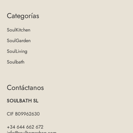
Categorías
SoulKitchen
SoulGarden
SoulLiving
Soulbath
Contáctanos
SOULBATH SL
CIF B09962630
+34 644 662 672
info@soulhomeshop.com