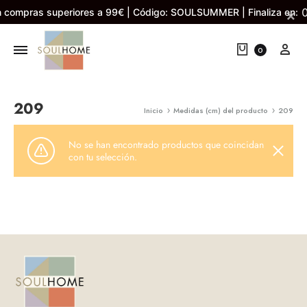
 compras superiores a 99€ | Código: SOULSUMMER | Finaliza en:
×
Cart
My 
0
209
Inicio
Medidas (cm) del producto
209
No se han encontrado productos que coincidan
con tu selección.