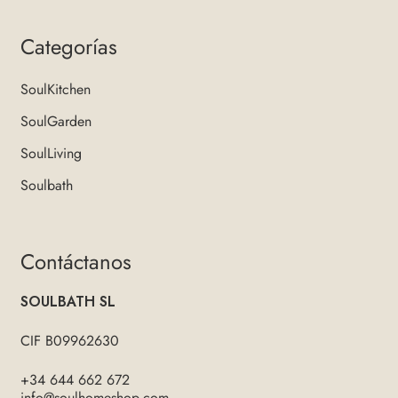
Categorías
SoulKitchen
SoulGarden
SoulLiving
Soulbath
Contáctanos
SOULBATH SL
CIF B09962630
+34 644 662 672
info@soulhomeshop.com