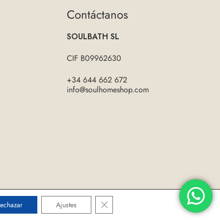
Contáctanos
SOULBATH SL
CIF B09962630
+34 644 662 672
info@soulhomeshop.com
Diseño web:
Jesús Morales
Cerrar el banner de cookies RGPD
echazar
Ajustes