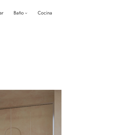
ar
Baño
Cocina
rga mineral
Irrompible Aligerado