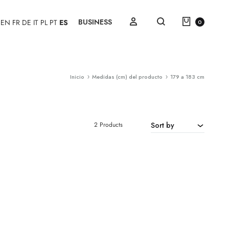
Cart
Sign in
BUSINESS
EN
FR
DE
IT
PL
PT
ES
0
Search
Inicio
Medidas (cm) del producto
179 a 183 cm
2 Products
Sort by