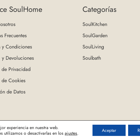
ce SoulHome
Categorías
osotros
SoulKitchen
as Frecuentes
SoulGarden
s y Condiciones
SoulLiving
a y Devoluciones
Soulbath
s de Privacidad
s de Cookies
ión de Datos
Twitter
Facebook
Instagram
ejor experiencia en nuestra web.
Aceptar
R
 utilizamos o desactivarlas en los
ajustes
.