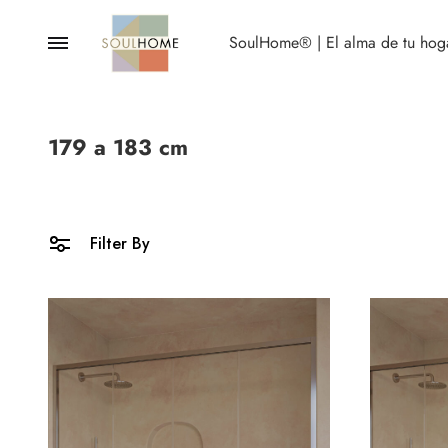
Menu
SoulHome® | El alma de tu hog
SoulHome
La
fusión
de
lujo
179 a 183 cm
PLATOS
y
calidad
MAMPARAS
que
buscabas
SANITARIOS
para
Filter By
tu
GRIFERÍA
hogar
MUEBLES
ESPEJOS
BAÑERAS
Ca
ACCESORIOS DE BAÑO