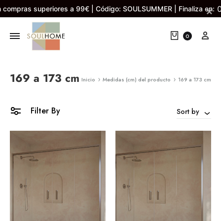
 compras superiores a 99€ | Código: SOULSUMMER | Finaliza en:
×
Cart
My 
0
169 a 173 cm
Inicio
Medidas (cm) del producto
169 a 173 cm
Filter By
Sort by