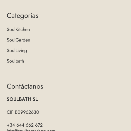
Categorías
SoulKitchen
SoulGarden
SoulLiving
Soulbath
Contáctanos
SOULBATH SL
CIF B09962630
+34 644 662 672
info@soulhomeshop.com