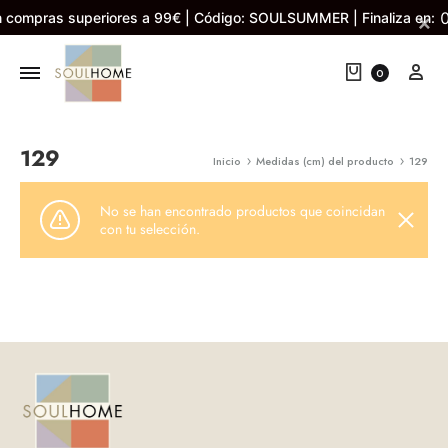
 compras superiores a 99€ | Código: SOULSUMMER | Finaliza en:
×
Cart
My 
0
129
Inicio
Medidas (cm) del producto
129
No se han encontrado productos que coincidan
con tu selección.