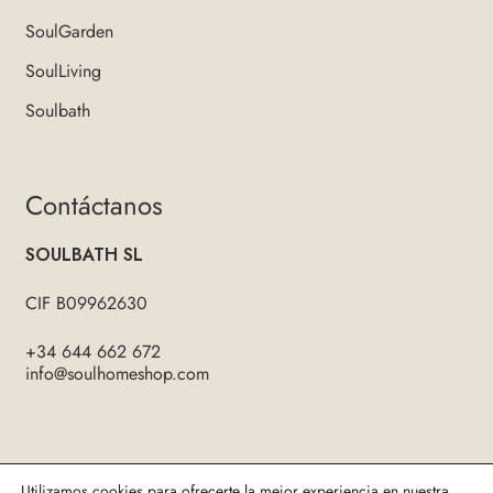
SoulGarden
SoulLiving
Soulbath
Contáctanos
SOULBATH SL
CIF B09962630
+34 644 662 672
info@soulhomeshop.com
Twitter
Facebook
Instagram
Utilizamos cookies para ofrecerte la mejor experiencia en nuestra