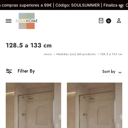
 compras superiores a 99€ | Código: SOULSUMMER | Finaliza en:
×
Cart
My 
0
128.5 a 133 cm
Inicio
Medidas (cm) del producto
128.5 a 133 cm
Filter By
Sort by